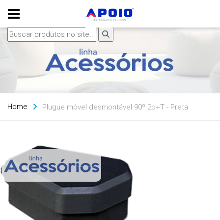
Home
Plugue móvel desmontável 90º 2p+T - Preta