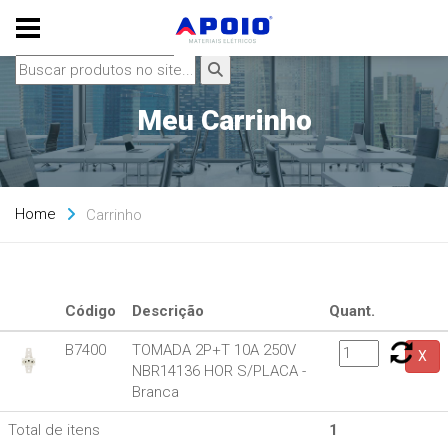
Meu Carrinho
Home
Carrinho
Código
Descrição
Quant.
B7400
TOMADA 2P+T 10A 250V
X
NBR14136 HOR S/PLACA -
Branca
Total de itens
1