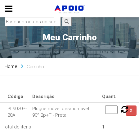
Meu Carrinho
Home
Carrinho
Código
Descrição
Quant.
PL9020P-
Plugue móvel desmontável
X
20A
90º 2p+T - Preta
Total de itens
1